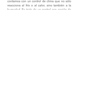
contamos con un control de clima que no sólo
reacciona al frío o al calor, sino también a la
humedad. Se trata de un control con opción de
hasta cuatro sensores que perciben la
temperatura y la humedad tanto en el interior
como en el exterior de la casa. La información
recabada por los sensores se puede leer
simultáneamente en el termostato de un diseño
plano y elegante.
A partir de este dispositivo es posible
programar el sistema para encender el aire
acondicionado o la calefacción de manera que
cada habitación esté siempre a una
temperatura adecuada, aún antes de que los
habitantes lleguen a su casa.